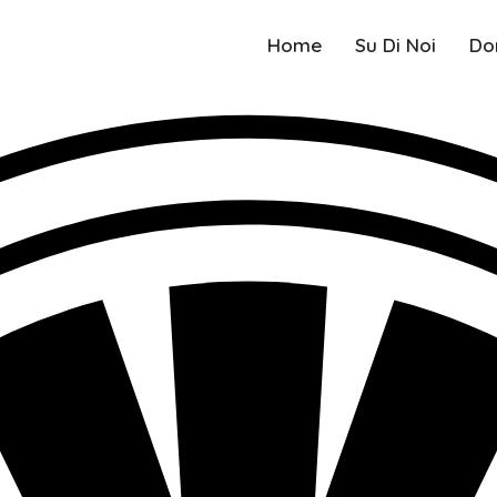
Home
Su Di Noi
Do