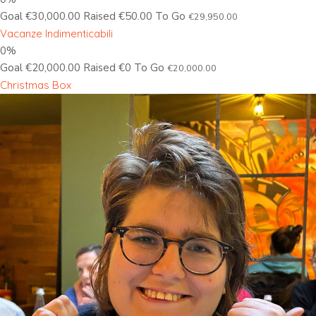
Goal €30,000.00 Raised €50.00 To Go
€29,950.00
Vacanze Indimenticabili
0%
Goal €20,000.00 Raised €0 To Go
€20,000.00
Christmas Box