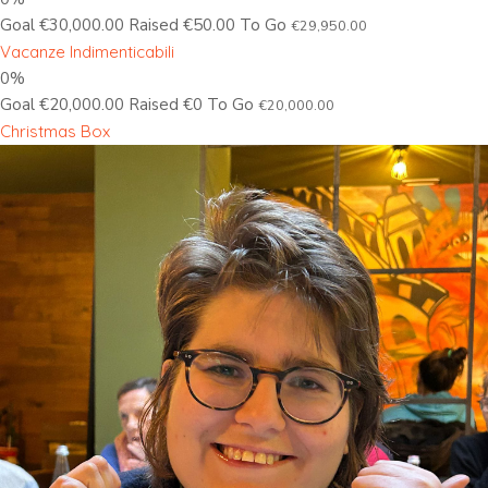
Goal €30,000.00 Raised €50.00 To Go
€29,950.00
Vacanze Indimenticabili
0%
Goal €20,000.00 Raised €0 To Go
€20,000.00
Christmas Box