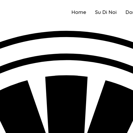
Home
Su Di Noi
Do