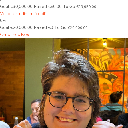
Goal €30,000.00 Raised €50.00 To Go
€29,950.00
Vacanze Indimenticabili
0%
Goal €20,000.00 Raised €0 To Go
€20,000.00
Christmas Box