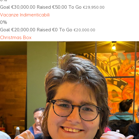
Goal €30,000.00 Raised €50.00 To Go
€29,950.00
Vacanze Indimenticabili
0%
Goal €20,000.00 Raised €0 To Go
€20,000.00
Christmas Box