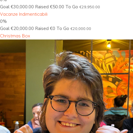
Goal €30,000.00 Raised €50.00 To Go
€29,950.00
Vacanze Indimenticabili
0%
Goal €20,000.00 Raised €0 To Go
€20,000.00
Christmas Box