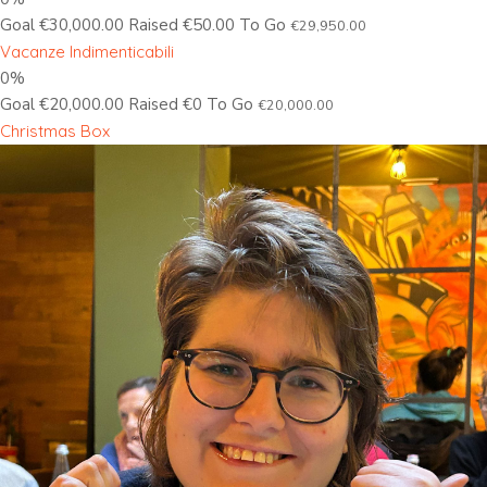
Goal €30,000.00 Raised €50.00 To Go
€29,950.00
Vacanze Indimenticabili
0%
Goal €20,000.00 Raised €0 To Go
€20,000.00
Christmas Box