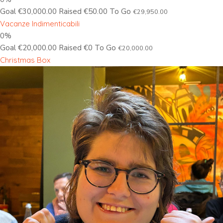
Goal €30,000.00 Raised €50.00 To Go
€29,950.00
Vacanze Indimenticabili
0%
Goal €20,000.00 Raised €0 To Go
€20,000.00
Christmas Box