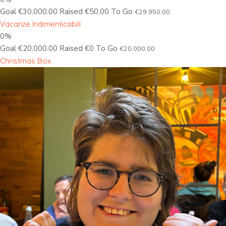
Goal €30,000.00 Raised €50.00 To Go
€29,950.00
Vacanze Indimenticabili
0%
Goal €20,000.00 Raised €0 To Go
€20,000.00
Christmas Box