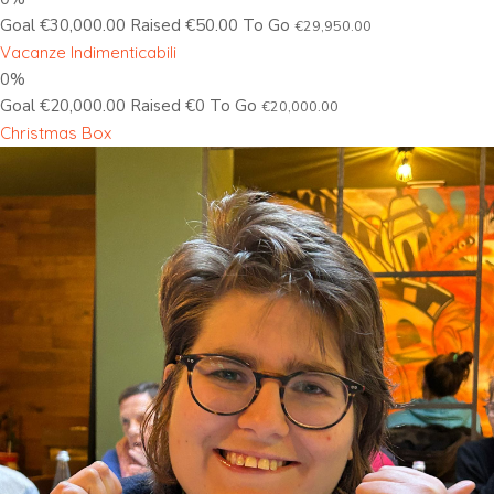
Goal €30,000.00 Raised €50.00 To Go
€29,950.00
Vacanze Indimenticabili
0%
Goal €20,000.00 Raised €0 To Go
€20,000.00
Christmas Box