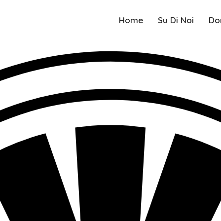
Home
Su Di Noi
Do